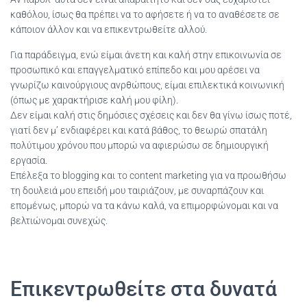
καθόλου, ίσως θα πρέπει να το αφήσετε ή να το αναθέσετε σε
κάποιον άλλον και να επικεντρωθείτε αλλού.
Για παράδειγμα, ενώ είμαι άνετη και καλή στην επικοινωνία σε
προσωπικό και επαγγελματικό επίπεδο και μου αρέσει να
γνωρίζω καινούργιους ανρθώπους, είμαι επιλεκτικά κοινωνική
(όπως με χαρακτήρισε καλή μου φίλη).
Δεν είμαι καλή στις δημόσιες σχέσεις και δεν θα γίνω ίσως ποτέ,
γιατί δεν μ’ ενδιαφέρει και κατά βάθος, το θεωρώ σπατάλη
πολύτιμου χρόνου που μπορώ να αφιερώσω σε δημιουργική
εργασία.
Επέλεξα το blogging και το content marketing για να προωθήσω
τη δουλειά μου επειδή μου ταιριάζουν, με συναρπάζουν και
επομένως, μπορώ να τα κάνω καλά, να επιμορφώνομαι και να
βελτιώνομαι συνεχώς.
Επικεντρωθείτε στα δυνατά