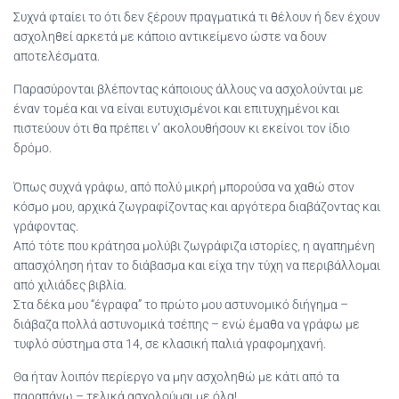
Συχνά φταίει το ότι δεν ξέρουν πραγματικά τι θέλουν ή δεν έχουν
ασχοληθεί αρκετά με κάποιο αντικείμενο ώστε να δουν
αποτελέσματα.
Παρασύρονται βλέποντας κάποιους άλλους να ασχολούνται με
έναν τομέα και να είναι ευτυχισμένοι και επιτυχημένοι και
πιστεύουν ότι θα πρέπει ν’ ακολουθήσουν κι εκείνοι τον ίδιο
δρόμο.
Όπως συχνά γράφω, από πολύ μικρή μπορούσα να χαθώ στον
κόσμο μου, αρχικά ζωγραφίζοντας και αργότερα διαβάζοντας και
γράφοντας.
Από τότε που κράτησα μολύβι ζωγράφιζα ιστορίες, η αγαπημένη
απασχόληση ήταν το διάβασμα και είχα την τύχη να περιβάλλομαι
από χιλιάδες βιβλία.
Στα δέκα μου “έγραφα” το πρώτο μου αστυνομικό διήγημα –
διάβαζα πολλά αστυνομικά τσέπης – ενώ έμαθα να γράφω με
τυφλό σύστημα στα 14, σε κλασική παλιά γραφομηχανή.
Θα ήταν λοιπόν περίεργο να μην ασχοληθώ με κάτι από τα
παραπάνω – τελικά ασχολούμαι με όλα!