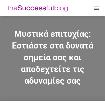
Ε
Ν
Α
Λ
Λ
Μυστικά επιτυχίας:
Α
Γ
Εστιάστε στα δυνατά
Ή
Π
Λ
σημεία σας και
Ο
Ή
Γ
αποδεχτείτε τις
Η
Σ
αδυναμίες σας
Η
Σ