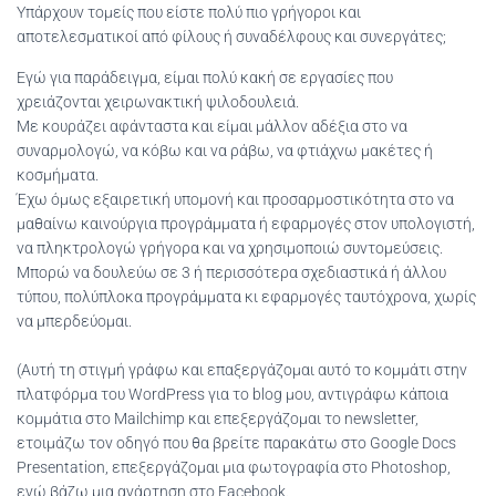
Υπάρχουν τομείς που είστε πολύ πιο γρήγοροι και
αποτελεσματικοί από φίλους ή συναδέλφους και συνεργάτες;
Εγώ για παράδειγμα, είμαι πολύ κακή σε εργασίες που
χρειάζονται χειρωνακτική ψιλοδουλειά.
Με κουράζει αφάνταστα και είμαι μάλλον αδέξια στο να
συναρμολογώ, να κόβω και να ράβω, να φτιάχνω μακέτες ή
κοσμήματα.
Έχω όμως εξαιρετική υπομονή και προσαρμοστικότητα στο να
μαθαίνω καινούργια προγράμματα ή εφαρμογές στον υπολογιστή,
να πληκτρολογώ γρήγορα και να χρησιμοποιώ συντομεύσεις.
Μπορώ να δουλεύω σε 3 ή περισσότερα σχεδιαστικά ή άλλου
τύπου, πολύπλοκα προγράμματα κι εφαρμογές ταυτόχρονα, χωρίς
να μπερδεύομαι.
(Αυτή τη στιγμή γράφω και επαξεργάζομαι αυτό το κομμάτι στην
πλατφόρμα του WordPress για το blog μου, αντιγράφω κάποια
κομμάτια στο Mailchimp και επεξεργάζομαι το newsletter,
ετοιμάζω τον οδηγό που θα βρείτε παρακάτω στο Google Docs
Presentation, επεξεργάζομαι μια φωτογραφία στο Photoshop,
ενώ βάζω μια ανάρτηση στο Facebook.