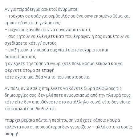
Αν για παράδειγμα αρκετοί άνθρωποι:
– τρέχουν σε εσάς για συμβουλές σε ένα συγκεκριμένο θέμα και
εμπιστεύονται τη γνώμη σας,
– συχνά σας αναθέτουν να οργανώσετε κάτι,
– σας ζητούν να ελέγξετε κάτι που έγραψαν ή σας αναθέτουν να
σχεδιάσετε κάτι γι’ αυτούς,
– επιζητούν την παρέα σας γιατί είστε ευχάριστοι και
διασκεδαστικοί,
ή αν έχετε την τάση να γνωρίζετε πολύ κόσμο εύκολα και να
φέρνετε άτομα σε επαφή,
τότε έχετε μια ιδέα για το που υπερτερείτε.
Αν πάλι, ενώ εσείς επιμένετε να κάνετε δώρα σε φίλους τις
δημιουργίες σας, δεν βλέπετε ενθουσιασμό από την πλευρά τους,
τότε είτε δεν απευθύνεστε στο κατάλληλο κοινό, είτε δεν είστε
τόσο καλοί όσο θα θέλατε.
Υπάρχει βέβαια πάντα η περίπτωση να έχετε κάποια κρυφά
ταλέντα που οι περισσότεροι δεν γνωρίζουν – αλλά ούτε κι εσείς
ακόμη!