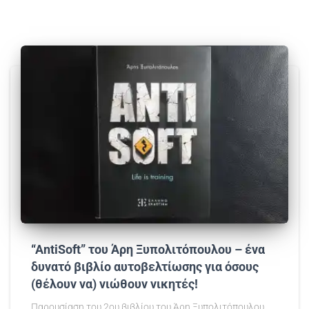
“AntiSoft” του Άρη Ξυπολιτόπουλου – ένα
δυνατό βιβλίο αυτοβελτίωσης για όσους
(θέλουν να) νιώθουν νικητές!
Παρουσίαση του 2ου βιβλίου του Άρη Ξυπολιτόπουλου,