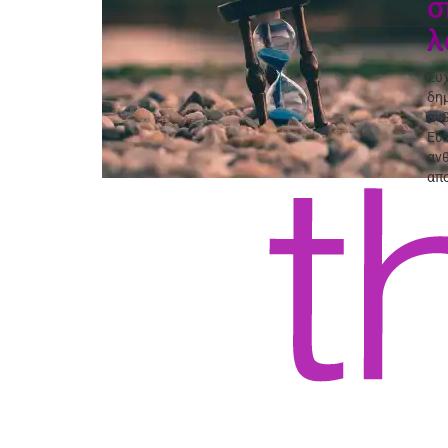
σ
λ
Συ
δημ
ανθ
Ευτ
ανθ
απο