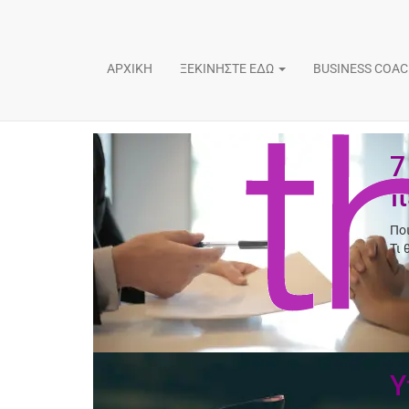
ΑΡΧΙΚΗ
ΞΕΚΙΝΗΣΤΕ ΕΔΩ
BUSINESS COA
7
π
Πο
Τι 
Υ