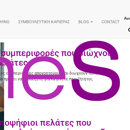
Αν
διαχείριση πελατών
CHING
ΣΥΜΒΟΥΛΕΥΤΙΚΗ ΚΑΡΙΕΡΑΣ
BLOG
CONTACT
 συμπεριφορές που διώχνουν
ελάτες
ιες συμπεριφορές απογοητεύουν και διώχνουν πελάτες;
θα πρέπει να προσέξετε για να γίνετε περιζήτητοι;
ποψήφιοι πελάτες που