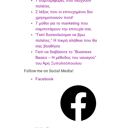
7 συμπεριφορές που διώχνουν
πελάτες
2 λέξεις που οι επιτυχημένοι δεν
χρησιμοποιούν ποτέ!
7 μύθοι για το marketing που
σαμποτάρουν την επιτυχία σας
“Γιατί δυσκολεύομαι να βρω
πελάτες;” Η πικρή αλήθεια που θα
σας βοηθήσει
Γιατί να διαβάσετε το “Business
Basics – Η μέθοδος του ναυαγού”
του Άρη Ξυπολιτόπουλου
Follow me on Social Media!
Facebook