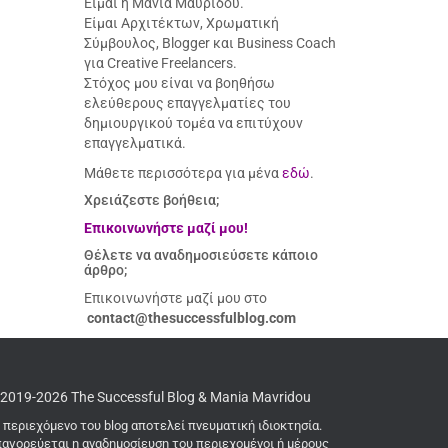
Είμαι η Μάνια Μαυρίδου.
Είμαι Αρχιτέκτων, Χρωματική
Σύμβουλος, Blogger και Business Coach
για Creative Freelancers.
Στόχος μου είναι να βοηθήσω
ελεύθερους επαγγελματίες του
δημιουργικού τομέα να επιτύχουν
επαγγελματικά.
Μάθετε περισσότερα για μένα
εδώ
.
Χρειάζεστε βοήθεια;
Επικοινωνήστε μαζί μου!
Θέλετε να αναδημοσιεύσετε κάποιο
άρθρο;
Επικοινωνήστε μαζί μου στο
contact@thesuccessfulblog.com
2019-2026 The Successful Blog & Mania Mavridou
 περιεχόμενο του blog αποτελεί πνευματική ιδιοκτησία.
αγορεύεται η αναδημοσίευση του περιεχομένοι ή μέρους