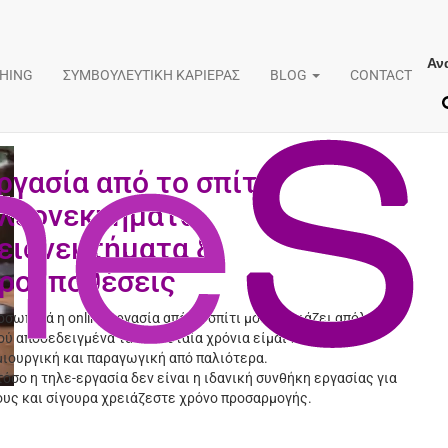
Αν
εργασία από το σπίτι
CHING
ΣΥΜΒΟΥΛΕΥΤΙΚΗ ΚΑΡΙΕΡΑΣ
BLOG
CONTACT
ργασία από το σπίτι:
λεονεκτήματα,
ειονεκτήματα &
ροϋποθέσεις
σωπικά η online εργασία από το σπίτι μου ταιριάζει απόλυτα,
ύ αποδεδειγμένα τα τελευταία χρόνια είμαι απείρως πιο
μιουργική και παραγωγική από παλιότερα.
όσο η τηλε-εργασία δεν είναι η ιδανική συνθήκη εργασίας για
ους και σίγουρα χρειάζεστε χρόνο προσαρμογής.