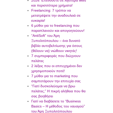
2026: Επενδύστε σε λιγότερα likes
και περισσότερα χρήματα!
Freelancing: 7 τρόποι να
μετατρέψετε την αναδουλειά σε
ευκαιρία!
6 μύθοι για το freelancing που
παραπλανούν και απογοητεύουν!
“AntiSoft” του Άρη
Ξυπολιτόπουλου – ένα δυνατό
βιβλίο αυτοβελτίωσης για όσους
(θέλουν να) νιώθουν νικητές!
7 συμπεριφορές που διώχνουν
πελάτες
2 λέξεις που οι επιτυχημένοι δεν
χρησιμοποιούν ποτέ!
7 μύθοι για το marketing που
σαμποτάρουν την επιτυχία σας
“Γιατί δυσκολεύομαι να βρω
πελάτες;” Η πικρή αλήθεια που θα
σας βοηθήσει
Γιατί να διαβάσετε το “Business
Basics – Η μέθοδος του ναυαγού”
του Άρη Ξυπολιτόπουλου