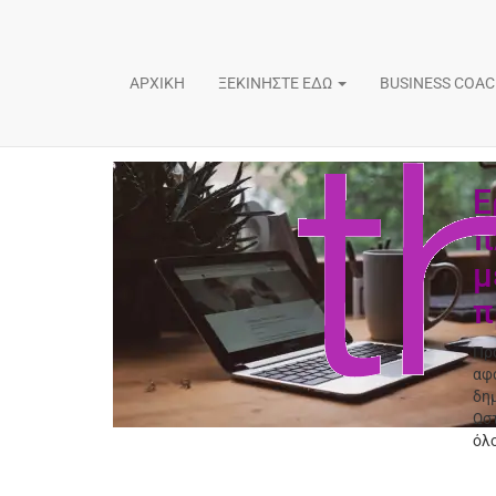
ΑΡΧΙΚΗ
ΞΕΚΙΝΗΣΤΕ ΕΔΩ
BUSINESS COA
Ε
π
μ
π
Προ
αφο
δη
Ωστ
όλ