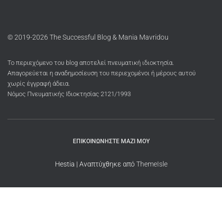
© 2019-2026 The Successful Blog & Mania Mavridou
Το περιεχόμενο του blog αποτελεί πνευματική ιδιοκτησία.
Απαγορεύεται η αναδημοσίευση του περιεχομένοι ή μέρους αυτού
χωρίς έγγραφή άδεια.
Νόμος Πνευματικής Ιδιοκτησίας 2121/1993
ΕΠΙΚΟΙΝΩΝΉΣΤΕ ΜΑΖΊ ΜΟΥ
Hestia | Αναπτύχθηκε από
ThemeIsle