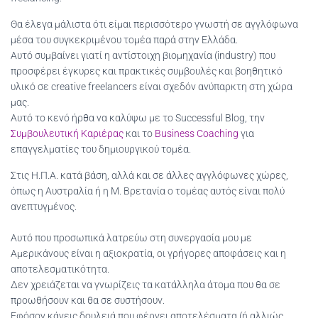
Θα έλεγα μάλιστα ότι είμαι περισσότερο γνωστή σε αγγλόφωνα
μέσα του συγκεκριμένου τομέα παρά στην Ελλάδα.
Αυτό συμβαίνει γιατί η αντίστοιχη βιομηχανία (industry) που
προσφέρει έγκυρες και πρακτικές συμβουλές και βοηθητικό
υλικό σε creative freelancers είναι σχεδόν ανύπαρκτη στη χώρα
μας.
Αυτό το κενό ήρθα να καλύψω με το Successful Blog, την
Συμβουλευτική Καριέρας
και το
Business Coaching
για
επαγγελματίες του δημιουργικού τομέα.
Στις Η.Π.Α. κατά βάση, αλλά και σε άλλες αγγλόφωνες χώρες,
όπως η Αυστραλία ή η Μ. Βρετανία ο τομέας αυτός είναι πολύ
ανεπτυγμένος.
Αυτό που προσωπικά λατρεύω στη συνεργασία μου με
Αμερικάνους είναι η αξιοκρατία, οι γρήγορες αποφάσεις και η
αποτελεσματικότητα.
Δεν χρειάζεται να γνωρίζεις τα κατάλληλα άτομα που θα σε
προωθήσουν και θα σε συστήσουν.
Εφόσον κάνεις δουλειά που φέρνει αποτελέσματα (ή αλλιώς