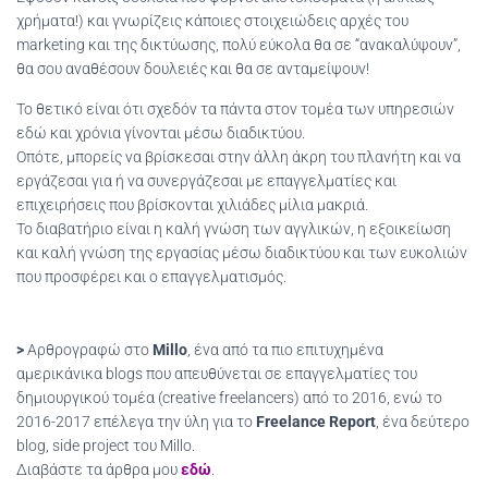
χρήματα!) και γνωρίζεις κάποιες στοιχειώδεις αρχές του
marketing και της δικτύωσης, πολύ εύκολα θα σε “ανακαλύψουν”,
θα σου αναθέσουν δουλειές και θα σε ανταμείψουν!
Το θετικό είναι ότι σχεδόν τα πάντα στον τομέα των υπηρεσιών
εδώ και χρόνια γίνονται μέσω διαδικτύου.
Οπότε, μπορείς να βρίσκεσαι στην άλλη άκρη του πλανήτη και να
εργάζεσαι για ή να συνεργάζεσαι με επαγγελματίες και
επιχειρήσεις που βρίσκονται χιλιάδες μίλια μακριά.
Το διαβατήριο είναι η καλή γνώση των αγγλικών, η εξοικείωση
και καλή γνώση της εργασίας μέσω διαδικτύου και των ευκολιών
που προσφέρει και ο επαγγελματισμός.
>
Αρθρογραφώ στο
Millo
, ένα από τα πιο επιτυχημένα
αμερικάνικα blogs που απευθύνεται σε επαγγελματίες του
δημιουργικού τομέα (creative freelancers) από το 2016, ενώ το
2016-2017 επέλεγα την ύλη για το
Freelance Report
, ένα δεύτερο
blog, side project του Millo.
Διαβάστε τα άρθρα μου
εδώ
.