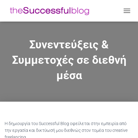
Ε
Ν
Α
Λ
Λ
Συνεντεύξεις &
Α
Γ
Συμμετοχές σε διεθνή
Ή
Π
Λ
μέσα
Ο
Ή
Γ
Η
Σ
Η
Σ
Η δημιουργία του Successful Blog οφείλεται στην εμπειρία από
την εργασία και δικτύωσή μου διεθνώς στον τομέα του creative
freelancing.