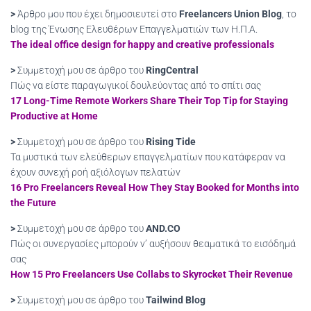
>
Άρθρο μου που έχει δημοσιευτεί στο
Freelancers Union Blog
, το
blog της Ένωσης Ελευθέρων Επαγγελματιών των Η.Π.Α.
The ideal office design for happy and creative professionals
>
Συμμετοχή μου σε άρθρο του
RingCentral
Πώς να είστε παραγωγικοί δουλεύοντας από το σπίτι σας
17 Long-Time Remote Workers Share Their Top Tip for Staying
Productive at Home
>
Συμμετοχή μου σε άρθρο του
Rising Tide
Τα μυστικά των ελεύθερων επαγγελματίων που κατάφεραν να
έχουν συνεχή ροή αξιόλογων πελατών
16 Pro Freelancers Reveal How They Stay Booked for Months into
the Future
>
Συμμετοχή μου σε άρθρο του
AND.CO
Πώς οι συνεργασίες μπορούν ν’ αυξήσουν θεαματικά το εισόδημά
σας
How 15 Pro Freelancers Use Collabs to Skyrocket Their Revenue
>
Συμμετοχή μου σε άρθρο του
Tailwind Blog