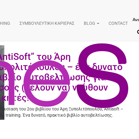
Αν
Antisoft
CHING
ΣΥΜΒΟΥΛΕΥΤΙΚΗ ΚΑΡΙΕΡΑΣ
BLOG
CONTACT
AntiSoft” του Άρη
υπολιτόπουλου – ένα δυνατό
ιβλίο αυτοβελτίωσης για
σους (θέλουν να) νιώθουν
ικητές!
ουσίαση του 2ου βιβλίου του Άρη Ξυπολιτόπουλου, Antisoft –
e is training. Ένα δυνατό, πρακτικό βιβλίο αυτοβελτίωσης.