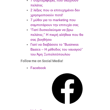
7 συμπεριφορές που διώχνουν
πελάτες
2 λέξεις που οι επιτυχημένοι δεν
χρησιμοποιούν ποτέ!
7 μύθοι για το marketing που
σαμποτάρουν την επιτυχία σας
“Γιατί δυσκολεύομαι να βρω
πελάτες;” Η πικρή αλήθεια που θα
σας βοηθήσει
Γιατί να διαβάσετε το “Business
Basics – Η μέθοδος του ναυαγού”
του Άρη Ξυπολιτόπουλου
Follow me on Social Media!
Facebook