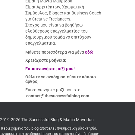
Είμαι η Μάνια Μαυρίδου.
Είμαι Αρχιτέκτων, Χρωματική
Σύμβουλος, Blogger και Business Coach
για Creative Freelancers.
Στόχος μου είναι να βοηθήσω
ελεύθερους επαγγελματίες του
δημιουργικού τομέα να επιτύχουν
επαγγελματικά.
Μάθετε περισσότερα για μένα
εδώ
.
Χρειάζεστε βοήθεια;
Επικοινωνήστε μαζί μου!
Θέλετε να αναδημοσιεύσετε κάποιο
άρθρο;
Επικοινωνήστε μαζί μου στο
contact@thesuccessfulblog.com
2019-2026 The Successful Blog & Mania Mavridou
 περιεχόμενο του blog αποτελεί πνευματική ιδιοκτησία.
αγορεύεται η αναδημοσίευση του περιεχομένοι ή μέρους