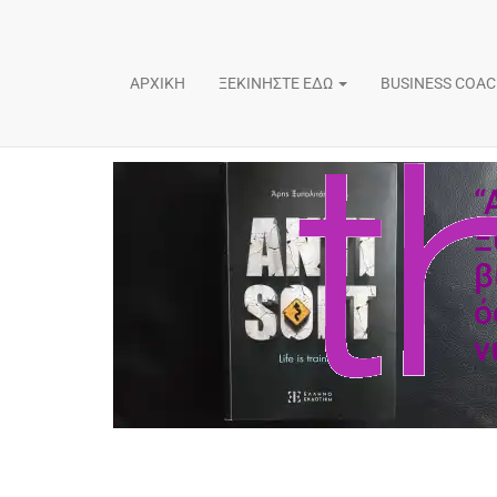
ΑΡΧΙΚΗ
ΞΕΚΙΝΗΣΤΕ ΕΔΩ
BUSINESS COA
“
Ξ
β
ό
ν
Παρ
Lif