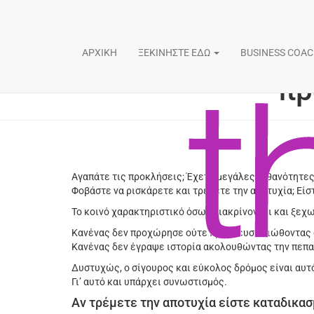
Ο δρόμος πρ
ΑΡΧΙΚΗ
ΞΕΚΙΝΗΣΤΕ ΕΔΩ
BUSINESS COA
πρ
Αγαπάτε τις προκλήσεις; Έχετε μεγάλες πιθανότητες
Φοβάστε να ρισκάρετε και τρέμετε την αποτυχία; Είσ
Το κοινό χαρακτηριστικό όσων διακρίνονται και ξεχω
Κανένας δεν προχώρησε ούτε προόδευσε νιώθοντας 
Κανένας δεν έγραψε ιστορία ακολουθώντας την πεπατη
Δυστυχώς, ο σίγουρος και εύκολος δρόμος είναι αυτό
Γι’ αυτό και υπάρχει συνωστισμός.
Αν τρέμετε την αποτυχία είστε καταδικασ