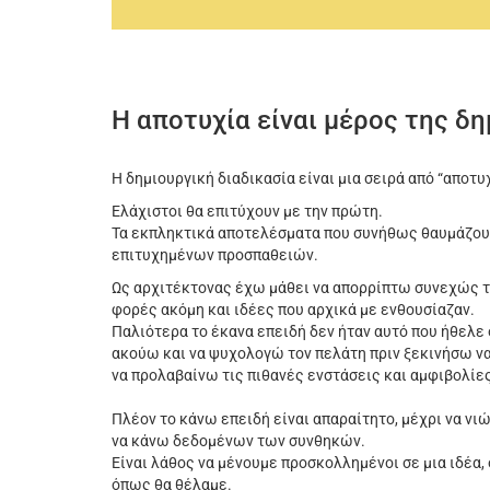
Η αποτυχία είναι μέρος της δη
Η δημιουργική διαδικασία είναι μια σειρά από “αποτ
Ελάχιστοι θα επιτύχουν με την πρώτη.
Τα εκπληκτικά αποτελέσματα που συνήθως θαυμάζου
επιτυχημένων προσπαθειών.
Ως αρχιτέκτονας έχω μάθει να απορρίπτω συνεχώς τι
φορές ακόμη και ιδέες που αρχικά με ενθουσίαζαν.
Παλιότερα το έκανα επειδή δεν ήταν αυτό που ήθελε 
ακούω και να ψυχολογώ τον πελάτη πριν ξεκινήσω να
να προλαβαίνω τις πιθανές ενστάσεις και αμφιβολίες
Πλέον το κάνω επειδή είναι απαραίτητο, μέχρι να ν
να κάνω δεδομένων των συνθηκών.
Είναι λάθος να μένουμε προσκολλημένοι σε μια ιδέα, 
όπως θα θέλαμε.