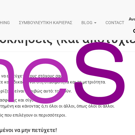
Αν
ος την επιτυχία είναι 
CHING
ΣΥΜΒΟΥΛΕΥΤΙΚΗ ΚΑΡΙΕΡΑΣ
BLOG
CONTACT
οκλήσεις (και αποτυχίε
 να επιτύχετε τους στόχους σας.
τε καταδικασμένοι στη στασιμότητα και τη μετριότητα.
ρίζουν είναι ακριβώς αυτό: τολμούν.
ασφαλής και σίγουρος.
μένη και κάνοντας ό,τι όλοι οι άλλοι, όπως όλοι οι άλλοι.
ς που επιλέγουν οι περισσότεροι.
μένοι να μην πετύχετε!