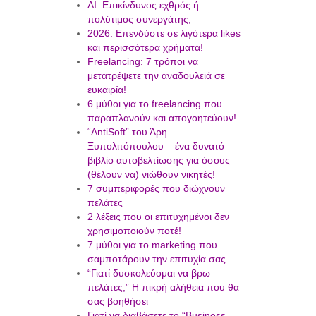
AI: Επικίνδυνος εχθρός ή
πολύτιμος συνεργάτης;
2026: Επενδύστε σε λιγότερα likes
και περισσότερα χρήματα!
Freelancing: 7 τρόποι να
μετατρέψετε την αναδουλειά σε
ευκαιρία!
6 μύθοι για το freelancing που
παραπλανούν και απογοητεύουν!
“AntiSoft” του Άρη
Ξυπολιτόπουλου – ένα δυνατό
βιβλίο αυτοβελτίωσης για όσους
(θέλουν να) νιώθουν νικητές!
7 συμπεριφορές που διώχνουν
πελάτες
2 λέξεις που οι επιτυχημένοι δεν
χρησιμοποιούν ποτέ!
7 μύθοι για το marketing που
σαμποτάρουν την επιτυχία σας
“Γιατί δυσκολεύομαι να βρω
πελάτες;” Η πικρή αλήθεια που θα
σας βοηθήσει
Γιατί να διαβάσετε το “Business