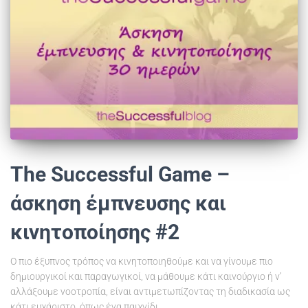
The Successful Game –
άσκηση έμπνευσης και
κινητοποίησης #2
Ο πιο έξυπνος τρόπος να κινητοποιηθούμε και να γίνουμε πιο
δημιουργικοί και παραγωγικοί, να μάθουμε κάτι καινούργιο ή ν’
αλλάξουμε νοοτροπία, είναι αντιμετωπίζοντας τη διαδικασία ως
κάτι ευχάριστο, όπως ένα παιχνίδι.