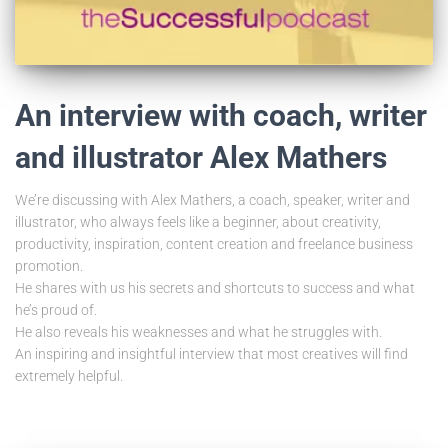
An interview with coach, writer
and illustrator Alex Mathers
We’re discussing with Alex Mathers, a coach, speaker, writer and
illustrator, who always feels like a beginner, about creativity,
productivity, inspiration, content creation and freelance business
promotion.
He shares with us his secrets and shortcuts to success and what
he’s proud of.
He also reveals his weaknesses and what he struggles with.
An inspiring and insightful interview that most creatives will find
extremely helpful.