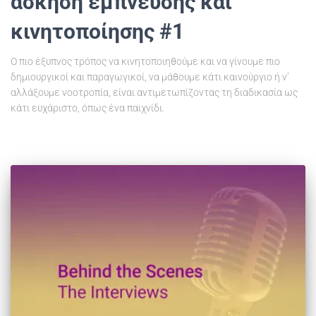
άσκηση έμπνευσης και
κινητοποίησης #1
Ο πιο έξυπνος τρόπος να κινητοποιηθούμε και να γίνουμε πιο
δημιουργικοί και παραγωγικοί, να μάθουμε κάτι καινούργιο ή ν’
αλλάξουμε νοοτροπία, είναι αντιμετωπίζοντας τη διαδικασία ως
κάτι ευχάριστο, όπως ένα παιχνίδι.